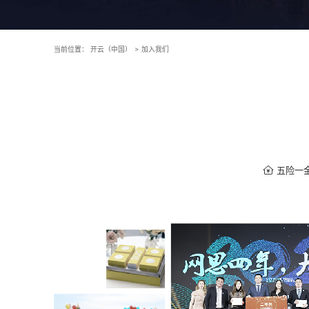
当前位置：
开云（中国）
>
加入我们
五险一