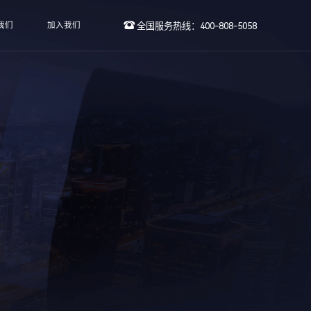
我们
加入我们
全国服务热线：400-808-5058