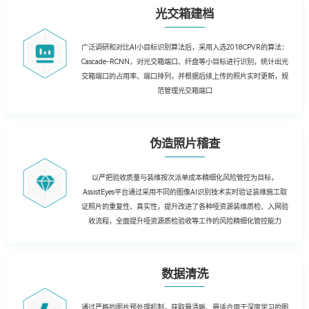
光交箱建档
广泛调研和对比AI小目标识别算法后，采用入选2018CPVR的算法：
Cascade-RCNN，对光交箱端口、纤盘等小目标进行识别，统计出光
交箱端口的占用率、端口排列，并根据后续上传的照片实时更新，规
范管理光交箱端口
伪造照片稽查
以严把验收质量与装维按次派单成本精细化风险管控为目标，
AssistEyes平台通过采用不同的图像AI识别技术实时验证装维施工取
证照片的重复性、真实性，提升改进了各种哑资源装维质检、入网验
收流程，全面提升哑资源质检验收等工作的风险精细化管控能力
数据清洗
通过严格的图片预处理机制，获取最清晰、最适合用于深度学习的图