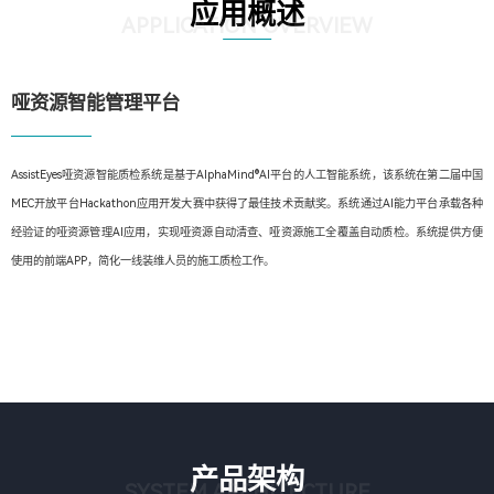
应用概述
APPLICATION OVERVIEW
哑资源智能管理平台
AssistEyes哑资源智能质检系统是基于AlphaMind®AI平台的人工智能系统，该系统在第二届中国
MEC开放平台Hackathon应用开发大赛中获得了最佳技术贡献奖。系统通过AI能力平台承载各种
经验证的哑资源管理AI应用，实现哑资源自动清查、哑资源施工全覆盖自动质检。系统提供方便
使用的前端APP，简化一线装维人员的施工质检工作。
产品架构
SYSTEM ARCHITECTURE