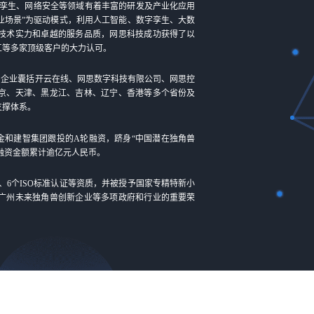
孪生、网络安全等领域有着丰富的研发及产业化应用
业场景”为驱动模式，利用人工智能、数字孪生、大数
技术实力和卓越的服务品质，网思科技成功获得了以
工等多家顶级客户的大力认可。
成员企业囊括开云在线、网思数字科技有限公司、网思控
京、天津、黑龙江、吉林、辽宁、香港等多个省份及
支撑体系。
基金和建智集团跟投的A轮融资，跻身“中国潜在独角兽
，融资金额累计逾亿元人民币。
C、6个ISO标准认证等资质，并被授予国家专精特新小
广州未来独角兽创新企业等多项政府和行业的重要荣