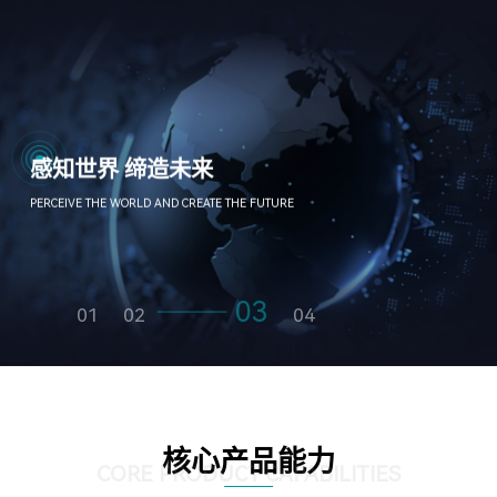
感知世界 缔造未来
PERCEIVE THE WORLD AND CREATE THE FUTURE
03
01
02
04
核心产品能力
CORE PRODUCT CAPABILITIES