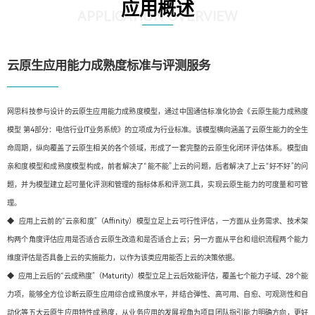
应用概述
APPLICATION OVERVIEW
云原生应用能力成熟度标准与评测服务
网思科技参与设计的云原生应用能力成熟度模型，通过中国通信标准化协会《云原生能力成熟度
模型 第4部分：电信行业IT业务系统》的立项成为行业标准。该模型横向涵盖了云原生能力的全生
命周期，纵向覆盖了云原生相关的各个领域，形成了一套完整的云原生化闭环评估体系。模型由
亲和度模型和成熟度模型构成，前者解决了“能不能”上云的问题，后者解决了上云“好不好”的问
题，并为模型建立起可量化评测和管理的指标体系和评测工具，实现云原生能力的可度量和可管
理。
◆ 应用上云前的“云亲和度”（Affinity）模型立足上云可行性评估，一方面从业务需求、技术架
构两个角度评估应用是否适合云原生改造和是否适合上云；另一方面从平台和组织流程两个能力
维度评估是否具备上云的实施能力，以作为该类应用能否上云的决策依据。
◆ 应用上云后的“云成熟度”（Maturity）模型立足上云后效能评估，覆盖七个能力子域、28个能
力项，能够全方位诊断云原生应用综合成熟度水平，并结合弹性、高可用、自愈、可观测性和自
动化等五大云原生应用特性成熟度，从业务应用的发展视角为项目团队指引能力明确方向，更好